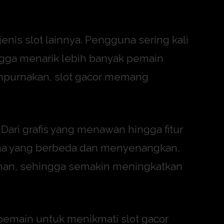
nis slot lainnya. Pengguna sering kali
ngga menarik lebih banyak pemain
mpurnakan, slot gacor memang
 Dari grafis yang menawan hingga fitur
na yang berbeda dan menyenangkan.
inan, sehingga semakin meningkatkan
 pemain untuk menikmati slot gacor