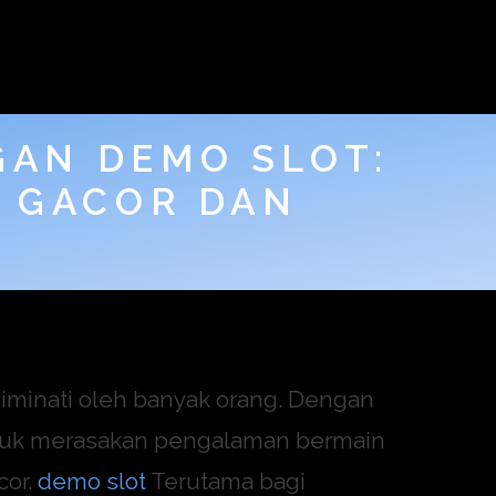
GAN DEMO SLOT:
 GACOR DAN
g diminati oleh banyak orang. Dengan
ntuk merasakan pengalaman bermain
cor.
demo slot
Terutama bagi