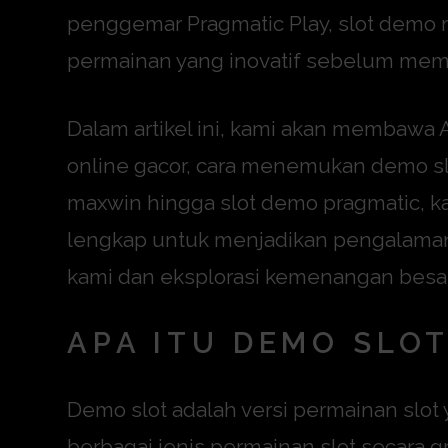
penggemar Pragmatic Play, slot dem
permainan yang inovatif sebelum mem
Dalam artikel ini, kami akan membawa
online gacor, cara menemukan demo sl
maxwin hingga slot demo pragmatic,
lengkap untuk menjadikan pengalama
kami dan eksplorasi kemenangan besar
APA ITU DEMO SLOT
Demo slot adalah versi permainan slo
berbagai jenis permainan slot secara 