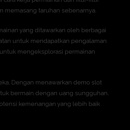
elum memasang taruhan sebenarnya.
ainan yang ditawarkan oleh berbagai
mpatan untuk mendapatkan pengalaman
n untuk mengeksplorasi permainan
ereka. Dengan menawarkan demo slot
 untuk bermain dengan uang sungguhan.
otensi kemenangan yang lebih baik