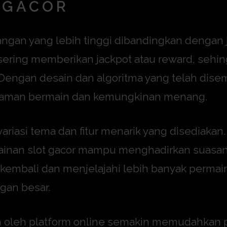
 GACOR
gan yang lebih tinggi dibandingkan dengan je
sering memberikan jackpot atau reward, sehi
engan desain dan algoritma yang telah dise
laman bermain dan kemungkinan menang.
variasi tema dan fitur menarik yang disediakan.
mainan slot gacor mampu menghadirkan suasa
 kembali dan menjelajahi lebih banyak perma
an besar.
rkan oleh platform online semakin memudahkan