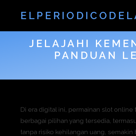
ELPERIODICODEL
JELAJAHI KEME
PANDUAN L
Di era digital ini, permainan slot onli
berbagai pilihan yang tersedia, ter
tanpa risiko kehilangan uang, semakin