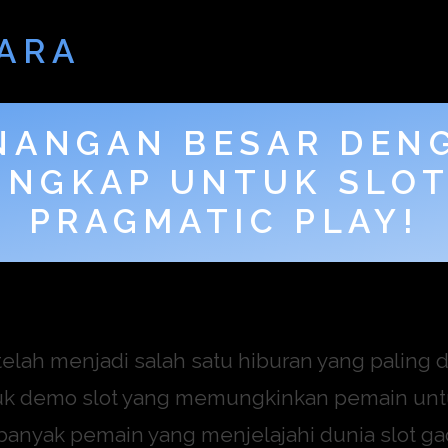
ARA
NANGAN BESAR DEN
ENGKAP UNTUK SLOT
PRAGMATIC PLAY!
ne telah menjadi salah satu hiburan yang palin
masuk demo slot yang memungkinkan pemain u
 banyak pemain yang menjelajahi dunia slot ga