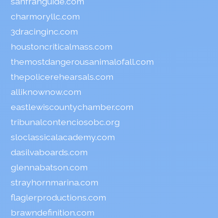
sanfranguide.com
charmoryllc.com
3dracinginc.com
houstoncriticalmass.com
themostdangerousanimalofall.com
thepolicerehearsals.com
alliknownow.com
eastlewiscountychamber.com
tribunalcontenciosobc.org
sloclassicalacademy.com
dasilvaboards.com
glennabatson.com
strayhornmarina.com
flaglerproductions.com
brawndefinition.com