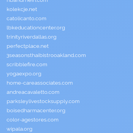
kolekcje.net
catolicanto.com
lbkeducationcenter.org
trinityriverdallas.org
perfectplace.net
3seasonsthaibistrooakland.com
scribblefire.com
yogaexpo.org
home-careassociates.com
andreacavaletto.com
parksleylivestocksupply.com
boisedharmacenter.org
color-agestores.com
wipala.org