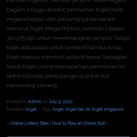
bagian. Ini juga disebut permainan togel multi-
negara bagian, dan peluangnya bervariasi
menurut togel. Mega Millions memiliki 1 dalam
302.575.350 untuk memenangkan jackpot. Tetapi
tidak ada alasan untuk berkecil hati jika Anda
tidak mampu membeli jackpot besar. Sebagian
besar togel online menawarkan permainan ini,
jadi Anda tidak perlu bangkrut untuk ikut
bersenang-senang.
Posted by
Admin
on
July 5, 2022
Posted in
togel
– Tags:
togel
,
togel hari ini
,
togel singapore
«
Online Lottery Sites
|
How to Play an Online Slot
»