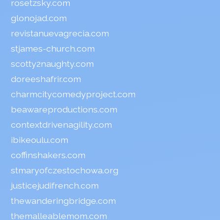
rosetzsky.com
glonojad.com
revistanuevagrecia.com
stjames-church.com
scotty2naughty.com
doreeshafrir.com
charmcitycomedyproject.com
beawareproductions.com
contextdrivenagility.com
ibikeoulu.com
coffinshakers.com
stmaryofczestochowa.org
justicejudifrench.com
thewanderingbridge.com
themalleablemom.com