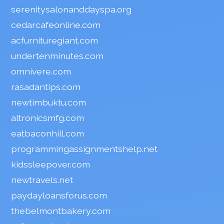
serenitysalonanddayspa.org
cedarcafeonline.com
acfurnituregiant.com
undertenminutes.com
omnivere.com
rasadantips.com
newtimbuktu.com
altronicsmfg.com
eatbaconhill.com
programmingassignmentshelp.net
kidssleepover.com
newtravels.net
paydayloansforus.com
thebelmontbakery.com