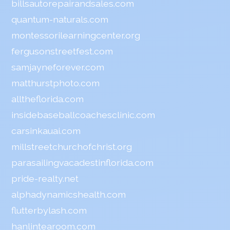
billsautorepairandsales.com
quantum-naturals.com
montessorilearningcenter.org
fergusonstreetfest.com
samjayneforever.com
matthurstphoto.com
alltheflorida.com
insidebaseballcoachesclinic.com
carsinkauai.com
millstreetchurchofchrist.org
parasailingvacadestinflorida.com
pride-realty.net
alphadynamicshealth.com
flutterbylash.com
hanlintearoom.com