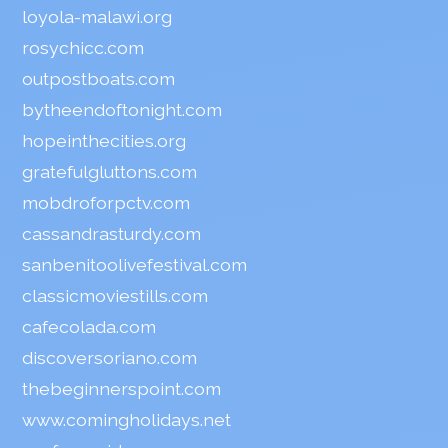
loyola-malawi.org
rosychicc.com
outpostboats.com
bytheendoftonight.com
hopeinthecities.org
gratefulgluttons.com
mobdroforpctv.com
cassandrasturdy.com
sanbenitoolivefestival.com
classicmoviestills.com
cafecolada.com
discoversoriano.com
thebeginnerspoint.com
www.comingholidays.net