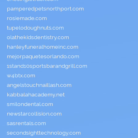
pamperedpetsnorthport.com
rosiemade.com
tupelodoughnuts.com
olathekidsdentistry.com
hanleyfuneralhomeinc.com
mejorpaquetesorlando.com
1stand10sportsbarandgrill.com
w4btx.com
angelstouchnaillash.com
kabbalahacademy.net
smilondental.com
newstarcollision.com
sasrentals.com
secondsighttechnology.com