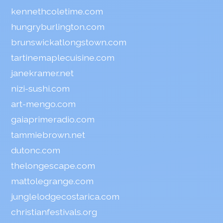
kennethcoletime.com
hungryburlington.com
brunswickatlongstown.com
tartinemaplecuisine.com
janekramer.net
nizi-sushi.com
art-mengo.com
gaiaprimeradio.com
tammiebrown.net
dutonc.com
thelongescape.com
mattolegrange.com
junglelodgecostarica.com
christianfestivals.org