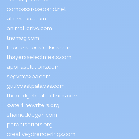
compassroseband.net
altumcore.com
animal-drive.com
tnamag.com
brooksshoesforkids.com
thayersselectmeats.com
aporiasolutions.com
segwaywpa.com
gulfcoastpalapas.com
thebridgehealthclinics.com
waterlinewriters.org
shameddogan.com
parentsoftots.org
creative3drenderings.com