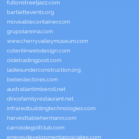
fultonstreetjazz.com
bartlettevents.org
moveablecontainer.com
grupolareina.com
www.cherryvalleymuseum.com
cotentinwebdesign.com
oldetradingpost.com
ladiesunderconstruction.org
bebeslectores.com
australiantimberoil.net
dinosfamilyrestaurant.net
infraredbuildingtechnologies.com
harvesttablehermann.com
carrosdegolfclub.com
energydevelopmentassociates.com